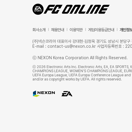
회사소개
채용안내
이용약관
게임이용등급안내
개인정
(주)넥슨코리아 대표이사 강대현·김정욱 경기도 성남시 분당구 판교로 
E-mail : contact-us@nexon.co.kr 사업자등록번호 
ⓒ NEXON Korea Corporation All Rights Reserved.
ⓒ 2026 Electronic Arts Inc. Electronic Arts, EA, EA SPORTS,
CHAMPIONS LEAGUE, WOMEN’S CHAMPIONS LEAGUE, EUROPA 
UEFA Europa League, UEFA Europa Conference League and UEF
and/or as copyright works by UEFA. All rights reserved.