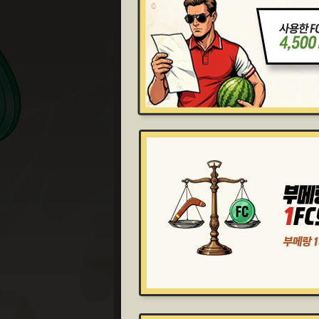
1
단계
4,500
개
FC 및 부메랑 누적 사용
부메랑
900
개
보상
6
단계
45,000
개
FC 및 부메랑 누적 사용
부메랑
4,000
개
보상