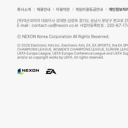
회사소개
채용안내
이용약관
게임이용등급안내
개인정보처
(주)넥슨코리아 대표이사 강대현·김정욱 경기도 성남시 분당구 판교로 256번길
E-mail : contact-us@nexon.co.kr 사업자등록번호 : 220-
ⓒ NEXON Korea Corporation All Rights Reserved.
ⓒ 2026 Electronic Arts Inc. Electronic Arts, EA, EA SPORTS, the EA 
CHAMPIONS LEAGUE, WOMEN’S CHAMPIONS LEAGUE, EUROPA LEAGUE, 
UEFA Europa League, UEFA Europa Conference League and UEFA Super C
and/or as copyright works by UEFA. All rights reserved.