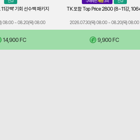
망
신규
구매제한
계정
3회
신규
회
(1
패
주
FSL 11강팩' 기회 선수팩 패키지
구
강)
키
TK 포함 Top Price 2800 (8~11강, 106
코
지
매
인
할
) 08:00 ~ 08.20(목) 08:00
2026.07.30(목) 08:00 ~ 08.20(목) 08:00
해
을
수
특
당
교
있
정
14,900 FC
상
(
9,900 FC
0
/3)
환
습
개
품
가
니
봉
은
능
다.
시
청
한
특
점
약
상
정
에
철
자
개
는
회
는
봉
기
및
2026.08.20
시
준
선
(목)
점
가
물
점
에
변
하
검
는
동
기
전
기
으
가
까
준
로
불
지
가
선
가
만
변