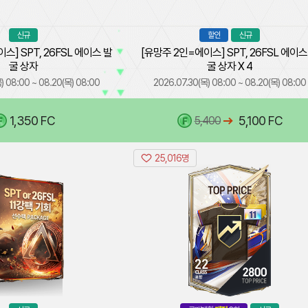
강'
SPT,
합
26FSL
신규
할인
신규
20%
에
스] SPT, 26FSL 에이스 발
골
이
[유망주 2인=에이스] SPT, 26FSL 에이스
굴 상자
드
스
굴 상자 X 4
상
발
) 08:00 ~ 08.20(목) 08:00
2026.07.30(목) 08:00 ~ 08.20(목) 08:00
자
굴
상
1,350 FC
5,100 FC
5,400
자
해
당
상
25,016명
상
[SPT
'SPT
품
품
포
or
에
함]
26FSL
은
멀
서
11
FCO,
티
강
획
FCOM,
클
팩'
득
WEB
래
기
가
에
스
회
능
서
Top
선
한
각
Price
수
유
3
6577
팩