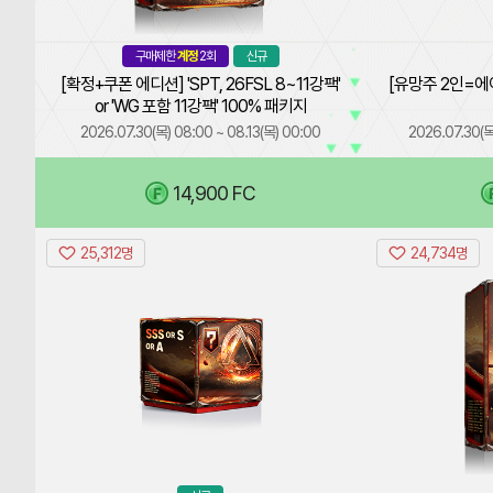
8~11
강
구매제한
계정
2회
신규
팩'
[확정+쿠폰 에디션] 'SPT, 26FSL 8~11강팩'
or
[유망주 2인=에이
or 'WG 포함 11강팩' 100% 패키지
'WG
포
2026.07.30(목) 08:00 ~ 08.13(목) 00:00
2026.07.30(목
함
11
(
14,900 FC
0
/2)
강
팩'
100%
25,312명
24,734명
패
SSS
키
or
지
S
or
A
해
상
당
자
상
품
특
은
정
FCO,