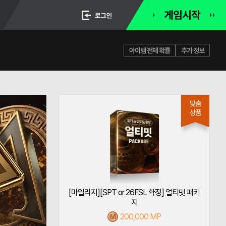
아이템 전체 확률
추가 정보
기회] 프레스티지 패
[마일리지][SPT or 26FSL 확정] 얼티밋 패키
[
지
8,000 MP
200,000 MP