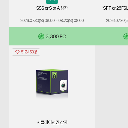
신규
개
FCOM,
SSS or S or A 상자
봉
'SPT or 26
WEB
시
에
점
2026.07.30(목) 08:00 ~ 08.20(목) 08:00
2026.07.30(목
서
에
각
는
2
3,300 FC
기
회
준
구
가
517,453명
시
매
변
뮬
할
동
레
수
으
이
있
션
로
습
권
선
니
상
수
다.
자
팩
특
툴
정
팁
해
개
미
당
봉
만
상
시뮬레이션권 상자
시
가
품