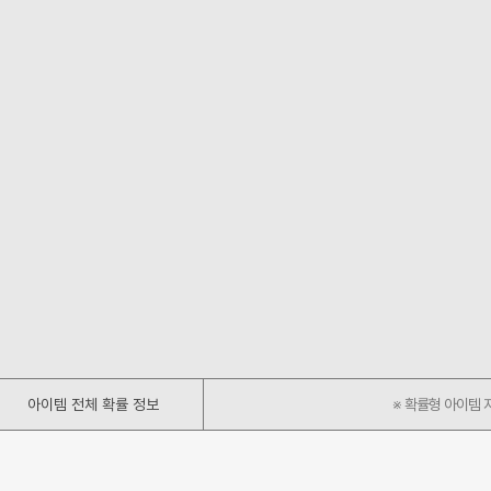
수
능
[상
동
팩
합
점
으
툴
니
>
로
팁
다.
상
선
미
확
품
수
만
률
잠
팩
가
정
금
툴
격
보
상
팁
의
는
자
미
선
[홈
>
만
수
페
유
가
가
이
망
격
획
지
주
의
득
>
코
선
될
웹
인]
수
수
샵
에
가
있
>
서
아이템 전체 확률 정보
※ 확률형 아이템 
획
습
아
구
득
니
이
매
될
다.
템
가
수
전