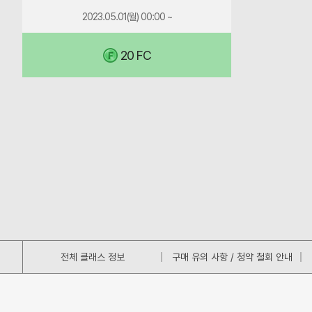
점
격
은
2023.05.01(월) 00:00 ~
에
의
청
는
선
약
기
20 FC
수
철
준
가
회
가
획
및
변
득
선
동
될
물
으
수
하
로
있
기
선
습
가
수
니
불
팩
다.
가
툴
능
팁
해
합
미
당
니
만
전체 클래스 정보
구매 유의 사항 / 청약 철회 안내
상
다.
가
품
확
격
은
률
의
청
정
선