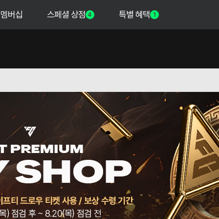
멤버십
스페셜 상점
특별 혜택
4
1
마일리지][SPT or 26FSL 확정] 얼티밋 패키
[마일리지][SPT, 26FSL
지
키지 X2
200,000 MP
50,000
4