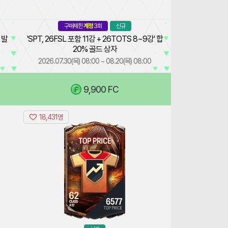
SPT,
26FSL
구매제한
계정
3회
신규
에
 발
'SPT, 26FSL 포함 11강 + 26TOTS 8~9강' 합
이
스
20% 골드 상자
발
2026.07.30(목) 08:00 ~ 08.20(목) 08:00
굴
상
(
9,900 FC
0
/3)
자
X
4
18,431명
TK
포
상
함
품
Top
에
Price
서
2800
(8~11
획
강,
득
106+)
가
능
한