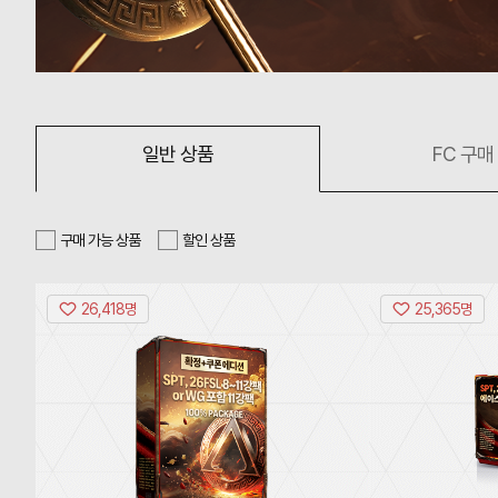
일반 상품
FC 구매
구매 가능 상품
할인 상품
26,418명
25,365명
[확
정
+쿠
폰
에
디
션]
'SPT,
26FSL