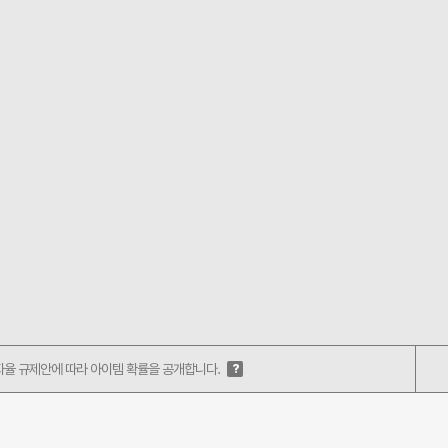
지
특
만
정
[상
개
점
봉
>
시
상
점
품
에
잠
는
금
기
상
준
자
가
>
변
유
동
망
으
주
로
코
선
인]
수
자율 규제안에 따라 아이템 확률을 공개합니다.
?
에
팩
서
툴
구
팁