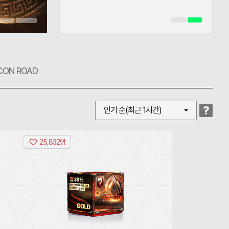
CON ROAD
?
인기 순(최근 1시간)
25,832명
[유
망
주
2
인
=
에
이
스]