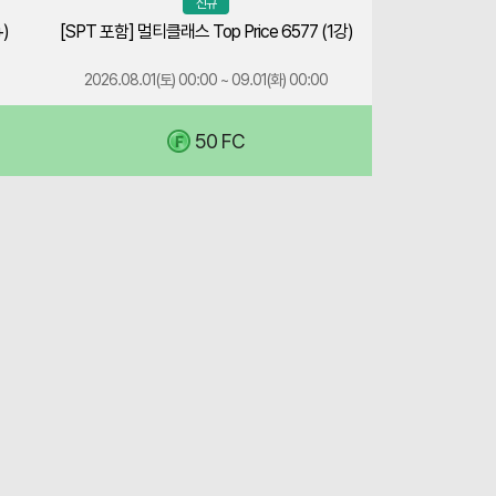
해
신규
유
당
+)
[SPT 포함] 멀티클래스 Top Price 6577 (1강)
망
상
주
품
2026.08.01(토) 00:00 ~ 09.01(화) 00:00
코
은
인
FCO,
50 FC
을
FCOM,
교
WEB
환
에
가
서
능
각
한
3
상
회
자
구
는
매
2026.08.20
할
(목)
수
점
있
검
습
전
니
까
다.