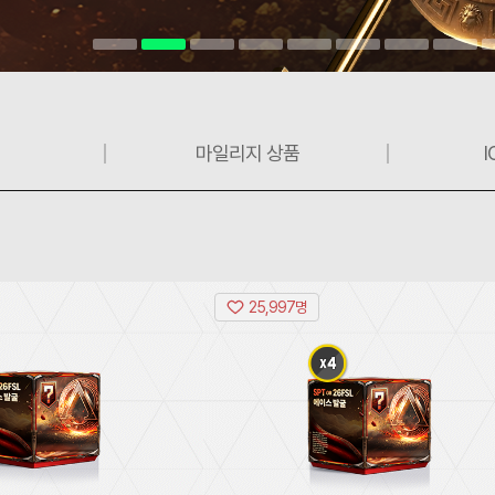
마일리지 상품
I
25,997명
'SPT,
[유
26FSL
망
포
주
함
2
11
인
강
=
+
에
26TOTS
이
8~9
스]